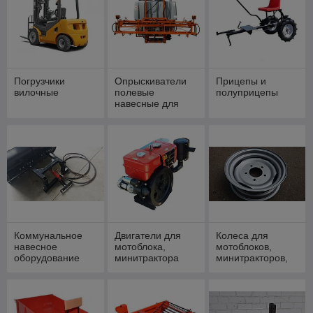
Погрузчики
Опрыскиватели
Прицепы и
вилочные
полевые
полуприцепы
навесные для
тракторов
Коммунальное
Двигатели для
Колеса для
навесное
мотоблока,
мотоблоков,
оборудование
минитрактора
минитракторов,
тракторов и
прицепов