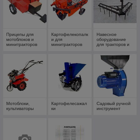
Прицепы для
Картофелекопалк
Навесное
мотоблоков и
и для
оборудование
минитракторов
минитракторов
для тракторов и
мотоблоков
мотоблоков
Мотоблоки,
Картофелесажал
Садовый ручной
культиваторы
ки
инструмент