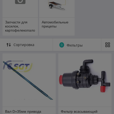
Запчасти для
Автомобильные
косилок,
прицепы
картофелекопало
к,
опрыскивателей
и прочее
Сортировка
0
Фильтры
Вал D=35мм привода
Фильтр всасывающий