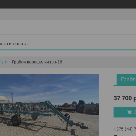
вка и оплата
луги
Грабли ворошилки гвп-16
Грабл
37 700
К
+375 (44) 