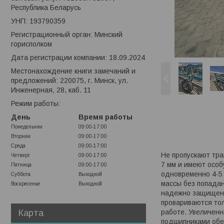
Республика Беларусь
УНП: 193790359
Регистрационный орган: Минский
горисполком
Дата регистрации компании: 18.09.2024
Местонахождение книги замечаний и
предложений: 220075, г. Минск, ул.
Инженерная, 28, каб. 11
Режим работы:
День
Время работы
Понедельник
09:00-17:00
Вторник
09:00-17:00
Среда
09:00-17:00
Не пропускают тра
Четверг
09:00-17:00
7 мм и имеют особ
Пятница
09:00-17:00
одновременно 4-5 
Суббота
Выходной
массы без попадан
Воскресенье
Выходной
надежно защищены
провариваются то
Карта
работе. Увеличенн
подшипниками обес