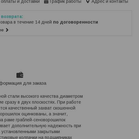
 оплаты и доставки
График работы
Адрес и контакты
товара в течение 14 дней
по договоренности
ее
формация для заказа
нной стали высокого качества диаметром
е сразу в двух плоскостях. При работе
ется качественный захват скошенной
ворошилок оцинкованы, а значит,
а раме граблей-сеноворошилок
чивает дополнительную надежность при
мя установленными закрытыми
стиковые колпачки на подшипниках