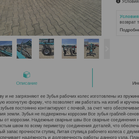
Условия
возврат 
Подробн
Описание
Ин
ву и не загрязняют ее Зубья рабочих колес изготовлены из пружи
ую изогнутую форму, что позволяет им работать на изгиб и кручени
зубьев постоянно контактируют с почвой, за счет чего обеспечива
ия земли. Зубья не подвержены коррозии Все зубья граблей-сено
 от коррозии. Надежные сварные швы Все сварные соединения н
лстым швом по всему периметру соединения деталей, что обеспе
ый запас прочности ступиц Литая ступица рабочего колеса с дву
печивает надёжность и долговечность работы данного узла. Пла