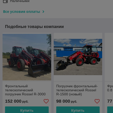
Наличными
Все условия оплаты
Подобные товары компании
Фронтальный
Погрузчик фронтальный-
Фро
телескопический
телескопический Rossel
0.8
погрузчик Rossel R-3000
R-1500 (новый)
(новый)
152 000
98 000
77
руб.
руб.
Купить
Купить