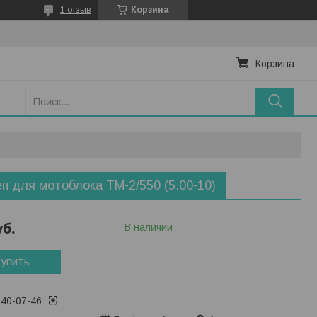
1 отзыв
Корзина
Корзина
п для мотоблока ТМ-2/550 (5.00-10)
уб.
В наличии
упить
740-07-46