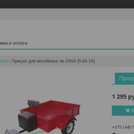
вка и оплата
луги
Прицеп для мотоблока тм-2/550 (5.00-10)
Прице
1 295
р
К
+375 (44) 