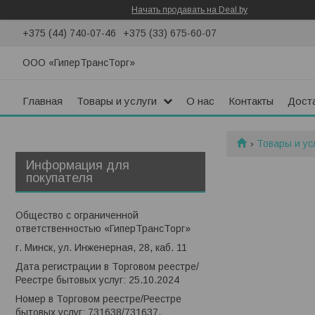
Начать продавать на Deal.by
+375 (44) 740-07-46
+375 (33) 675-60-07
ООО «ГиперТрансТорг»
Главная
Товары и услуги
О нас
Контакты
Доста
Товары и ус
Информация для
покупателя
Общество с ограниченной
ответственностью «ГиперТрансТорг»
г. Минск, ул. Инженерная, 28, каб. 11
Дата регистрации в Торговом реестре/
Реестре бытовых услуг: 25.10.2024
Номер в Торговом реестре/Реестре
бытовых услуг: 731638/731637,