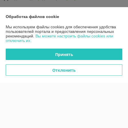
Показать все отзывы
Обработка файлов cookie
Мы используем файлы cookies для обеспечения удобства
пользователей портала и предоставления персональных
О нас
рекомендаций.
Вы можете настроить файлы cookies или
отключить их.
Контакты
Принять
Доставка и оплата
Отклонить
График работы
Полная версия сайта
Политика обработки cookies
Сайт создан на платформе Deal.by