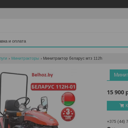
вка и оплата
луги
Минитракторы
Минитрактор беларус мтз 112h
Мини
15 900
К
+375 (44) 