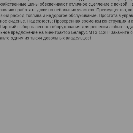
зяйственные шины обеспечивают отличное сцепление с почвой. Г
озволяют работать даже на небольших участках. Преимущества, к
зкий расход топлива и недорогое обслуживание. Простота в упра
бное сиденье. Надежность: Проверенная временем конструкция и 
Широкий выбор навесного оборудования для решения любых задач.
ьное предложение на минитрактор Беларус МТЗ 112H! Закажите се
аньте одним из тысяч довольных владельцев!