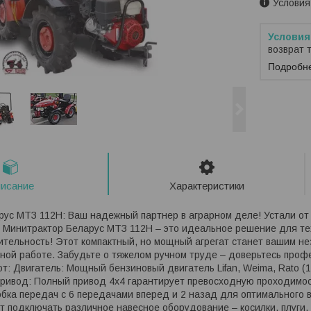
Условия
возврат 
Подробн
исание
Характеристики
ус МТЗ 112H: Ваш надежный партнер в аграрном деле! Устали от 
 Минитрактор Беларус МТЗ 112H – это идеальное решение для тех
ительность! Этот компактный, но мощный агрегат станет вашим 
ной работе. Забудьте о тяжелом ручном труде – доверьтесь проф
т: Двигатель: Мощный бензиновый двигатель Lifan, Weima, Rato (1
ривод: Полный привод 4х4 гарантирует превосходную проходимост
бка передач с 6 передачами вперед и 2 назад для оптимального 
т подключать различное навесное оборудование – косилки, плуги, 