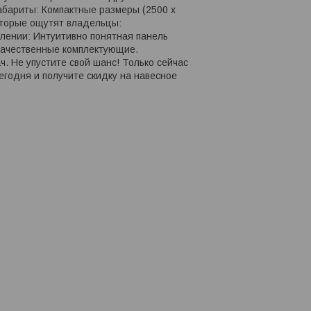
абариты: Компактные размеры (2500 x
оторые ощутят владельцы:
влении: Интуитивно понятная панель
качественные комплектующие.
 Не упустите свой шанс! Только сейчас
годня и получите скидку на навесное