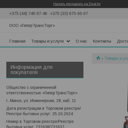
Начать продавать на Deal.by
+375 (44) 740-07-46
+375 (33) 675-60-07
ООО «ГиперТрансТорг»
Главная
Товары и услуги
О нас
Контакты
Доста
Товары и ус
Информация для
покупателя
Общество с ограниченной
ответственностью «ГиперТрансТорг»
г. Минск, ул. Инженерная, 28, каб. 11
Дата регистрации в Торговом реестре/
Реестре бытовых услуг: 25.10.2024
Номер в Торговом реестре/Реестре
бытовых услуг: 731638/731637,