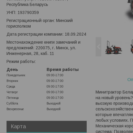
Республика Беларусь
УНП: 193790359
Регистрационный орган: Минский
горисполком
Дата регистрации компании: 18.09.2024
Местонахождение книги замечаний и
предложений: 220075, г. Минск, ул.
Инженерная, 28, каб. 11
Режим работы:
День
Время работы
Понедельник
09:00-17:00
Оп
Вторник
09:00-17:00
Среда
09:00-17:00
Минитрактор Белар
Четверг
09:00-17:00
на новый уровень?
Пятница
09:00-17:00
высокую производ
Суббота
Выходной
сельскохозяйствен
Воскресенье
Выходной
которые впечатляю
любых условиях. П
Карта
Механическая коро
система: Позволяе