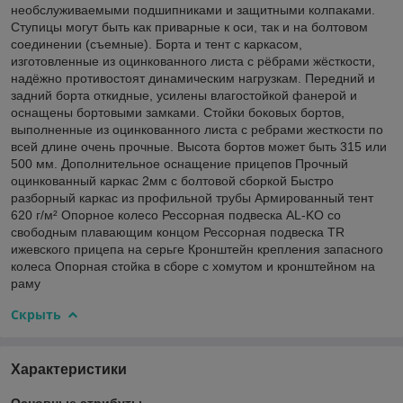
необслуживаемыми подшипниками и защитными колпаками.
Ступицы могут быть как приварные к оси, так и на болтовом
соединении (съемные). Борта и тент с каркасом,
изготовленные из оцинкованного листа с рёбрами жёсткости,
надёжно противостоят динамическим нагрузкам. Передний и
задний борта откидные, усилены влагостойкой фанерой и
оснащены бортовыми замками. Стойки боковых бортов,
выполненные из оцинкованного листа с ребрами жесткости по
всей длине очень прочные. Высота бортов может быть 315 или
500 мм. Дополнительное оснащение прицепов Прочный
оцинкованный каркас 2мм с болтовой сборкой Быстро
разборный каркас из профильной трубы Армированный тент
620 г/м² Опорное колесо Рессорная подвеска AL-KO со
свободным плавающим концом Рессорная подвеска TR
ижевского прицепа на серьге Кронштейн крепления запасного
колеса Опорная стойка в сборе с хомутом и кронштейном на
раму
Скрыть
Характеристики
Основные атрибуты