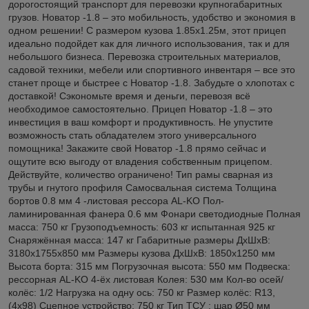
дорогостоящий транспорт для перевозки крупногабаритных
грузов. Новатор -1.8 – это мобильность, удобство и экономия в
одном решении! С размером кузова 1.85х1.25м, этот прицеп
идеально подойдет как для личного использования, так и для
небольшого бизнеса. Перевозка строительных материалов,
садовой техники, мебели или спортивного инвентаря – все это
станет проще и быстрее с Новатор -1.8. Забудьте о хлопотах с
доставкой! Сэкономьте время и деньги, перевозя всё
необходимое самостоятельно. Прицеп Новатор -1.8 – это
инвестиция в ваш комфорт и продуктивность. Не упустите
возможность стать обладателем этого универсального
помощника! Закажите свой Новатор -1.8 прямо сейчас и
ощутите всю выгоду от владения собственным прицепом.
Действуйте, количество ограничено! Тип рамы сварная из
трубы и гнутого профиля Самосвальная система Толщина
бортов 0.8 мм 4 -листовая рессора AL-KO Пол-
ламинированная фанера 0.6 мм Фонари светодиодные Полная
масса: 750 кг Грузоподъемность: 603 кг испытанная 925 кг
Снаряжённая масса: 147 кг Габаритные размеры ДхШхВ:
3180х1755х850 мм Размеры кузова ДхШхВ: 1850х1250 мм
Высота борта: 315 мм Погрузочная высота: 550 мм Подвеска:
рессорная AL-KO 4-ёх листовая Колея: 530 мм Кол-во осей/
колёс: 1/2 Нагрузка на одну ось: 750 кг Размер колёс: R13,
(4х98) Сцепное устройство: 750 кг Тип ТСУ : шар Ø50 мм