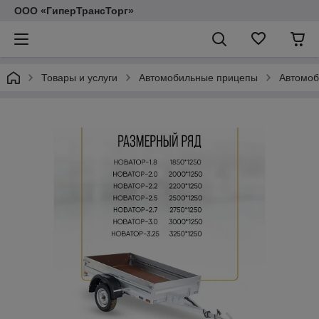
ООО «ГиперТрансТорг»
Товары и услуги
Автомобильные прицепы
Автомоб