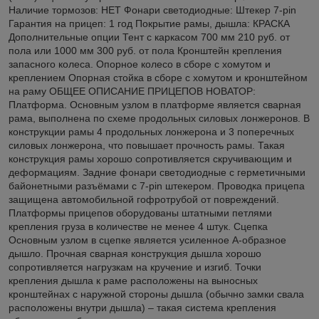
Наличие тормозов: НЕТ Фонари светодиодные: Штекер 7-pin
Гарантия на прицеп: 1 год Покрытие рамы, дышла: КРАСКА
Дополнительные опции Тент с каркасом 700 мм 210 руб. от
пола или 1000 мм 300 руб. от пола Кронштейн крепления
запасного колеса. Опорное колесо в сборе с хомутом и
креплением Опорная стойка в сборе с хомутом и кронштейном
на раму ОБЩЕЕ ОПИСАНИЕ ПРИЦЕПОВ НОВАТОР:
Платформа. Основным узлом в платформе является сварная
рама, выполнена по схеме продольных силовых лонжеронов. В
конструкции рамы 4 продольных лонжерона и 3 поперечных
силовых лонжерона, что повышает прочность рамы. Такая
конструкция рамы хорошо сопротивляется скручивающим и
деформациям. Задние фонари светодиодные с герметичными
байонетными разъёмами c 7-pin штекером. Проводка прицепа
защищена автомобильной гофротрубой от повреждений.
Платформы прицепов оборудованы штатными петлями
крепления груза в количестве не менее 4 штук. Сцепка
Основным узлом в сцепке является усиленное А-образное
дышло. Прочная сварная конструкция дышла хорошо
сопротивляется нагрузкам на кручение и изгиб. Точки
крепления дышла к раме расположены на выносных
кронштейнах с наружной стороны дышла (обычно замки свала
расположены внутри дышла) – такая система крепления