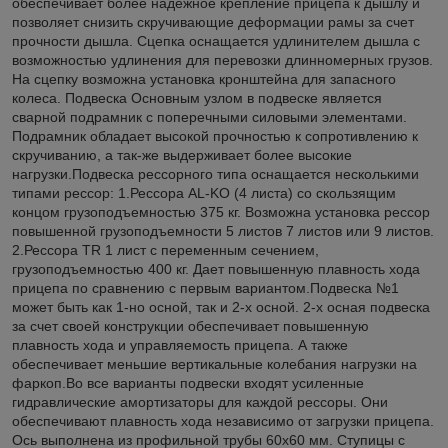
обеспечивает более надежное крепление прицепа к дышлу и
позволяет снизить скручивающие деформации рамы за счет
прочности дышла. Сцепка оснащается удлинителем дышла с
возможностью удлинения для перевозки длинномерных грузов.
На сцепку возможна установка кронштейна для запасного
колеса. Подвеска Основным узлом в подвеске является
сварной подрамник с поперечными силовыми элементами.
Подрамник обладает высокой прочностью к сопротивлению к
скручиванию, а так-же выдерживает более высокие
нагрузки.Подвеска рессорного типа оснащается несколькими
типами рессор: 1.Рессора AL-KO (4 листа) со скользящим
концом грузоподъемностью 375 кг. Возможна установка рессор
повышенной грузоподъемности 5 листов 7 листов или 9 листов.
2.Рессора TR 1 лист с переменным сечением,
грузоподъемностью 400 кг. Дает повышенную плавность хода
прицепа по сравнению с первым вариантом.Подвеска №1
может быть как 1-но осной, так и 2-х осной. 2-х осная подвеска
за счет своей конструкции обеспечивает повышенную
плавность хода и управляемость прицепа. А также
обеспечивает меньшие вертикальные колебания нагрузки на
фаркоп.Во все варианты подвески входят усиленные
гидравлические амортизаторы для каждой рессоры. Они
обеспечивают плавность хода независимо от загрузки прицепа.
Ось выполнена из профильной трубы 60х60 мм. Ступицы с