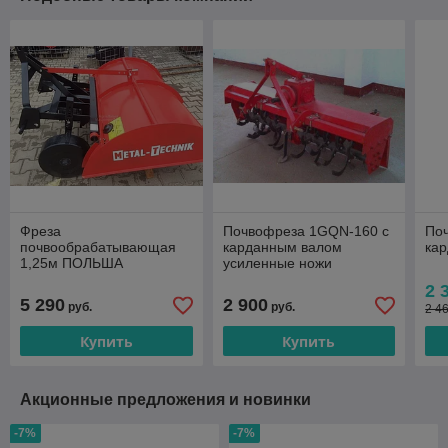
Фреза
Почвофреза 1GQN-160 с
По
почвообрабатывающая
карданным валом
ка
1,25м ПОЛЬША
усиленные ножи
2 
5 290
2 900
руб.
руб.
2 4
Купить
Купить
Акционные предложения и новинки
-7%
-7%