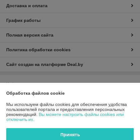
Доставка и оплата
График работы
Полная версия сайта
Политика обработки cookies
Сайт создан на платформе Deal.by
Информация для покупателя
Обработка файлов cookie
Юридическое лицо:
Общество с ограниченной ответственностью
«ГиперТрансТорг»
г. Минск, ул. Инженерная, 28, каб. 11
Мы используем файлы cookies для обеспечения удобства
пользователей портала и предоставления персональных
Регистрационный номер ЕГР: 193790359
рекомендаций.
Вы можете настроить файлы cookies или
отключить их.
УНП: 193790359
Регистрационный орган: Минский горисполком
Принять