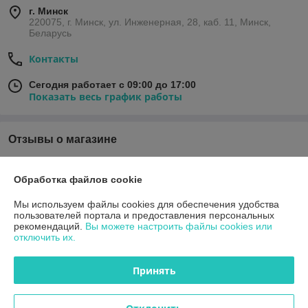
г. Минск
220075, г. Минск, ул. Инженерная, 28, каб. 11, Минск,
Беларусь
Контакты
Сегодня работает с 09:00 до 17:00
Показать весь график работы
Отзывы о магазине
1 отзыва за всё время
Обработка файлов cookie
Сергей
14.05.2025
Мы используем файлы cookies для обеспечения удобства
пользователей портала и предоставления персональных
Очень плохо
рекомендаций.
Вы можете настроить файлы cookies или
отключить их.
Сделка подтверждена через корзину
Принять
Показать все отзывы