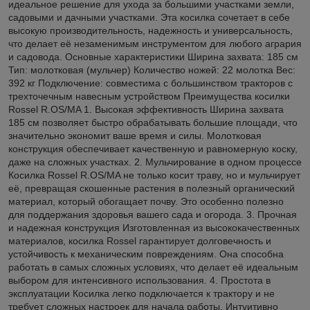
идеальное решение для ухода за большими участками земли,
садовыми и дачными участками. Эта косилка сочетает в себе
высокую производительность, надежность и универсальность,
что делает её незаменимым инструментом для любого агрария
и садовода. Основные характеристики Ширина захвата: 185 см
Тип: молотковая (мульчер) Количество ножей: 22 молотка Вес:
392 кг Подключение: совместима с большинством тракторов с
трехточечным навесным устройством Преимущества косилки
Rossel R.OS/MA 1. Высокая эффективность Ширина захвата
185 см позволяет быстро обрабатывать большие площади, что
значительно экономит ваше время и силы. Молотковая
конструкция обеспечивает качественную и равномерную коску,
даже на сложных участках. 2. Мульчирование в одном процессе
Косилка Rossel R.OS/MA не только косит траву, но и мульчирует
её, превращая скошенные растения в полезный органический
материал, который обогащает почву. Это особенно полезно
для поддержания здоровья вашего сада и огорода. 3. Прочная
и надежная конструкция Изготовленная из высококачественных
материалов, косилка Rossel гарантирует долговечность и
устойчивость к механическим повреждениям. Она способна
работать в самых сложных условиях, что делает её идеальным
выбором для интенсивного использования. 4. Простота в
эксплуатации Косилка легко подключается к трактору и не
требует сложных настроек для начала работы. Интуитивно