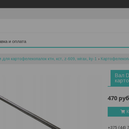
вка и оплата
 для картофелекопалок ктн, кст, z-609, wirax, ky-1
Картофелекоп
Вал D
карт
470
руб
К
+375 (44) 