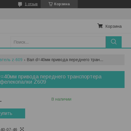
1 отзыв
Корзина
Корзина
атель z-609
Вал d=40мм привода переднего транспортера картофелекопалки z609
=40мм привода переднего транспортера
офелекопалки Z609
.
В наличии
упить
740-07-46