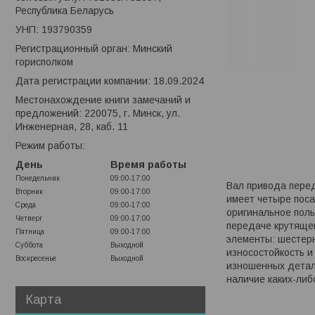
Республика Беларусь
УНП: 193790359
Регистрационный орган: Минский
горисполком
Дата регистрации компании: 18.09.2024
Местонахождение книги замечаний и
предложений: 220075, г. Минск, ул.
Инженерная, 28, каб. 11
Режим работы:
День
Время работы
Понедельник
09:00-17:00
Вал привода перед
Вторник
09:00-17:00
имеет четыре поса
Среда
09:00-17:00
оригинальное поль
Четверг
09:00-17:00
передаче крутящег
Пятница
09:00-17:00
элементы: шестер
Суббота
Выходной
износостойкость и
Воскресенье
Выходной
изношенных детале
наличие каких-либ
Карта