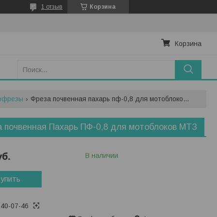
1 отзыв
Корзина
Корзина
офрезы
Фреза почвенная пахарь пф-0,8 для мотоблоков мтз
 почвенная Пахарь ПФ-0,8 для мотоблоков МТЗ
уб.
В наличии
упить
740-07-46