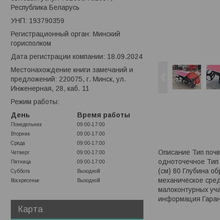
Республика Беларусь
УНП: 193790359
Регистрационный орган: Минский
горисполком
Дата регистрации компании: 18.09.2024
Местонахождение книги замечаний и
предложений: 220075, г. Минск, ул.
Инженерная, 28, каб. 11
Режим работы:
День
Время работы
Понедельник
09:00-17:00
Вторник
09:00-17:00
Среда
09:00-17:00
Описание Тип почв
Четверг
09:00-17:00
одноточечное Тип
Пятница
09:00-17:00
(см) 80 Глубина о
Суббота
Выходной
механическое сред
Воскресенье
Выходной
малоконтурных уча
информация Гаран
Карта