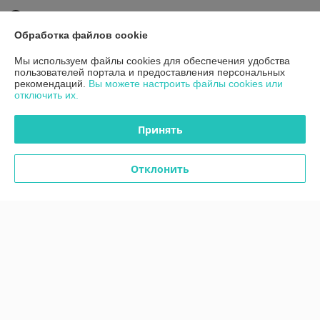
Работает с 24.12.2024
Обработка файлов cookie
г. Минск
220075, г. Минск, ул. Инженерная, 28, каб. 11, Минск,
Мы используем файлы cookies для обеспечения удобства
Беларусь
пользователей портала и предоставления персональных
рекомендаций.
Вы можете настроить файлы cookies или
Контакты
отключить их.
Сегодня работает с 09:00 до 17:00
Принять
Показать весь график работы
Отклонить
Отзывы о магазине
1 отзыва за всё время
Сергей
14.05.2025
Очень плохо
Сделка подтверждена через корзину
Показать все отзывы