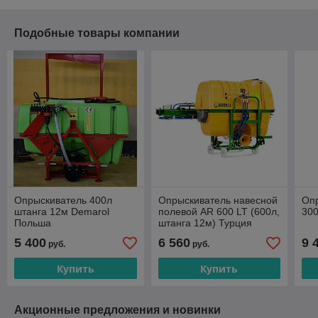
Подобные товары компании
Опрыскиватель 400л
Опрыскиватель навесной
Оп
штанга 12м Demarol
полевой AR 600 LT (600л,
30
Польша
штанга 12м) Турция
5 400
6 560
9 
руб.
руб.
Купить
Купить
Акционные предложения и новинки