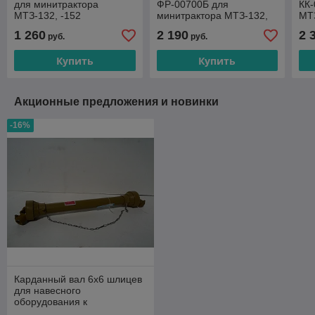
для минитрактора
ФР-00700Б для
КК-
МТЗ-132, -152
минитрактора МТЗ-132,
МТ
МТЗ-152
1 260
2 190
2 
руб.
руб.
Купить
Купить
Акционные предложения и новинки
-16%
Карданный вал 6х6 шлицев
для навесного
оборудования к
минитрактору