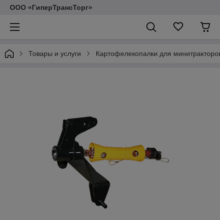
ООО «ГиперТрансТорг»
Товары и услуги
Картофелекопалки для минитракторо