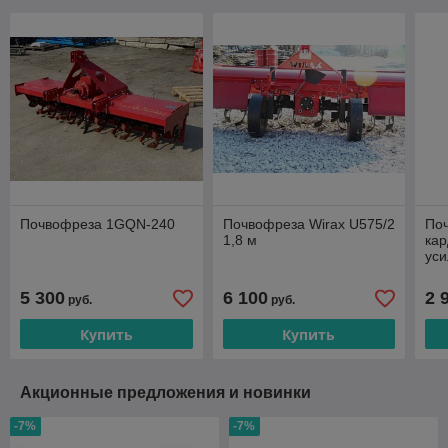
Почвофреза 1GQN-240
Почвофреза Wirax U575/2
По
1,8 м
ка
ус
5 300
6 100
2 
руб.
руб.
Купить
Купить
Акционные предложения и новинки
-7%
-7%