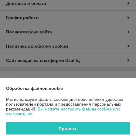
Доставка и оплата
График работы
Полная версия сайта
Политика обработки cookies
Сайт создан на платформе Deal.by
Информация для покупателя
Обработка файлов cookie
Юридическое лицо:
Общество с ограниченной ответственностью
«ГиперТрансТорг»
г. Минск, ул. Инженерная, 28, каб. 11
Мы используем файлы cookies для обеспечения удобства
пользователей портала и предоставления персональных
Регистрационный номер ЕГР: 193790359
рекомендаций.
Вы можете настроить файлы cookies или
отключить их.
УНП: 193790359
Регистрационный орган: Минский горисполком
Принять