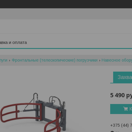
вка и оплата
луги
Фронтальные (телескопические) погрузчики
Навесное обор
Захва
5 490
р
К
+375 (44) 