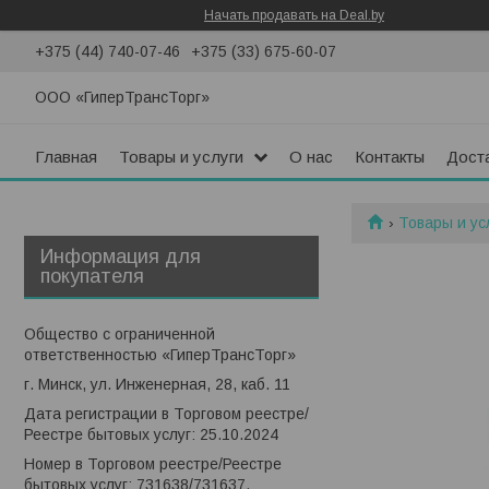
Начать продавать на Deal.by
+375 (44) 740-07-46
+375 (33) 675-60-07
ООО «ГиперТрансТорг»
Главная
Товары и услуги
О нас
Контакты
Доста
Товары и ус
Информация для
покупателя
Общество с ограниченной
ответственностью «ГиперТрансТорг»
г. Минск, ул. Инженерная, 28, каб. 11
Дата регистрации в Торговом реестре/
Реестре бытовых услуг: 25.10.2024
Номер в Торговом реестре/Реестре
бытовых услуг: 731638/731637,