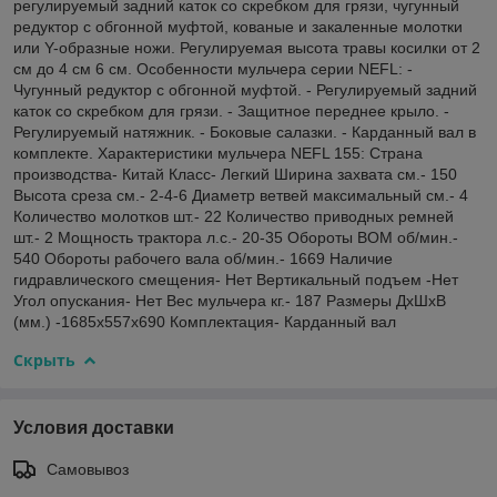
регулируемый задний каток со скребком для грязи, чугунный
редуктор с обгонной муфтой, кованые и закаленные молотки
или Y-образные ножи. Регулируемая высота травы косилки от 2
см до 4 см 6 см. Особенности мульчера серии NEFL: -
Чугунный редуктор с обгонной муфтой. - Регулируемый задний
каток со скребком для грязи. - Защитное переднее крыло. -
Регулируемый натяжник. - Боковые салазки. - Карданный вал в
комплекте. Характеристики мульчера NEFL 155: Страна
производства- Китай Класс- Легкий Ширина захвата см.- 150
Высота среза см.- 2-4-6 Диаметр ветвей максимальный см.- 4
Количество молотков шт.- 22 Количество приводных ремней
шт.- 2 Мощность трактора л.с.- 20-35 Обороты ВОМ об/мин.-
540 Обороты рабочего вала об/мин.- 1669 Наличие
гидравлического смещения- Нет Вертикальный подъем -Нет
Угол опускания- Нет Вес мульчера кг.- 187 Размеры ДхШхВ
(мм.) -1685х557х690 Комплектация- Карданный вал
Скрыть
Условия доставки
Самовывоз