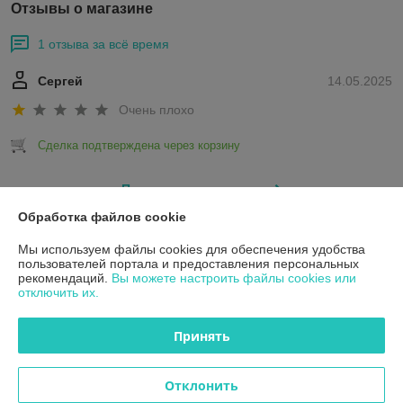
Отзывы о магазине
1 отзыва за всё время
Сергей
14.05.2025
Очень плохо
Сделка подтверждена через корзину
Показать все отзывы
Обработка файлов cookie
Мы используем файлы cookies для обеспечения удобства
О нас
пользователей портала и предоставления персональных
рекомендаций.
Вы можете настроить файлы cookies или
Контакты
отключить их.
Принять
Доставка и оплата
График работы
Отклонить