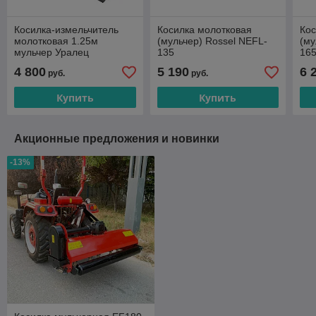
Косилка-измельчитель
Косилка молотковая
Кос
молотковая 1.25м
(мульчер) Rossel NEFL-
(му
мульчер Уралец
135
16
4 800
5 190
6 
руб.
руб.
Купить
Купить
Акционные предложения и новинки
-13%