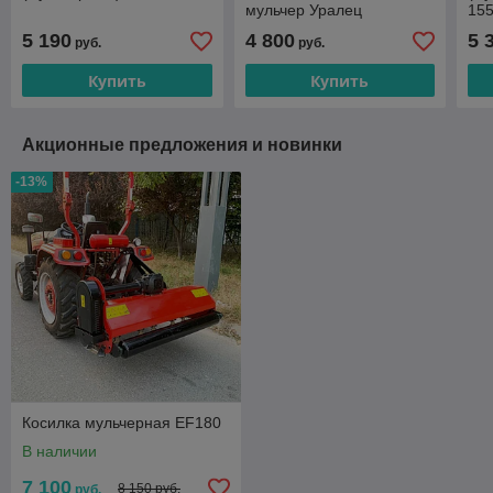
мульчер Уралец
15
5 190
4 800
5 
руб.
руб.
Купить
Купить
Акционные предложения и новинки
-13%
Косилка мульчерная EF180
В наличии
7 100
8 150 руб.
руб.