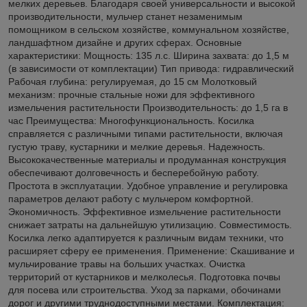
мелких деревьев. Благодаря своей универсальности и высокой
производительности, мульчер станет незаменимым
помощником в сельском хозяйстве, коммунальном хозяйстве,
ландшафтном дизайне и других сферах. Основные
характеристики: Мощность: 135 л.с. Ширина захвата: до 1,5 м
(в зависимости от комплектации) Тип привода: гидравлический
Рабочая глубина: регулируемая, до 15 см Молотковый
механизм: прочные стальные ножи для эффективного
измельчения растительности Производительность: до 1,5 га в
час Преимущества: Многофункциональность. Косилка
справляется с различными типами растительности, включая
густую траву, кустарники и мелкие деревья. Надежность.
Высококачественные материалы и продуманная конструкция
обеспечивают долговечность и бесперебойную работу.
Простота в эксплуатации. Удобное управление и регулировка
параметров делают работу с мульчером комфортной.
Экономичность. Эффективное измельчение растительности
снижает затраты на дальнейшую утилизацию. Совместимость.
Косилка легко адаптируется к различным видам техники, что
расширяет сферу ее применения. Применение: Скашивание и
мульчирование травы на больших участках. Очистка
территорий от кустарников и мелколесья. Подготовка почвы
для посева или строительства. Уход за парками, обочинами
дорог и другими труднодоступными местами. Комплектация: