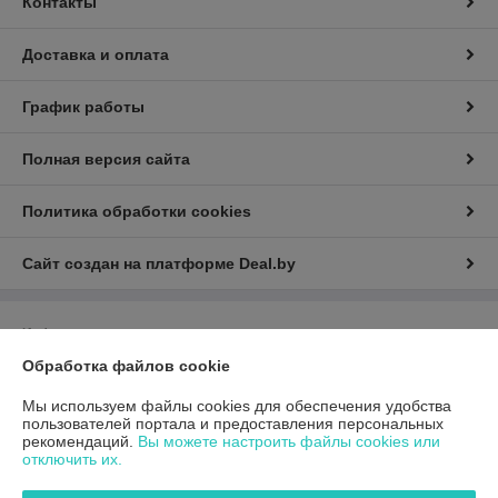
Контакты
Доставка и оплата
График работы
Полная версия сайта
Политика обработки cookies
Сайт создан на платформе Deal.by
Информация для покупателя
Обработка файлов cookie
Юридическое лицо:
Общество с ограниченной ответственностью
«ГиперТрансТорг»
г. Минск, ул. Инженерная, 28, каб. 11
Мы используем файлы cookies для обеспечения удобства
пользователей портала и предоставления персональных
Регистрационный номер ЕГР: 193790359
рекомендаций.
Вы можете настроить файлы cookies или
отключить их.
УНП: 193790359