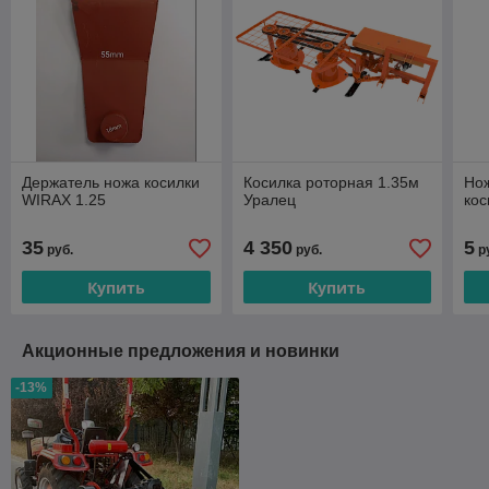
Держатель ножа косилки
Косилка роторная 1.35м
Нож
WIRAX 1.25
Уралец
ко
35
4 350
5
руб.
руб.
р
Купить
Купить
Акционные предложения и новинки
-13%