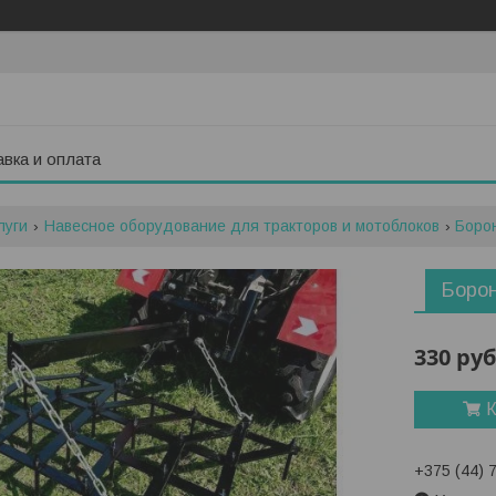
вка и оплата
луги
Навесное оборудование для тракторов и мотоблоков
Боро
Борон
330
руб
К
+375 (44) 