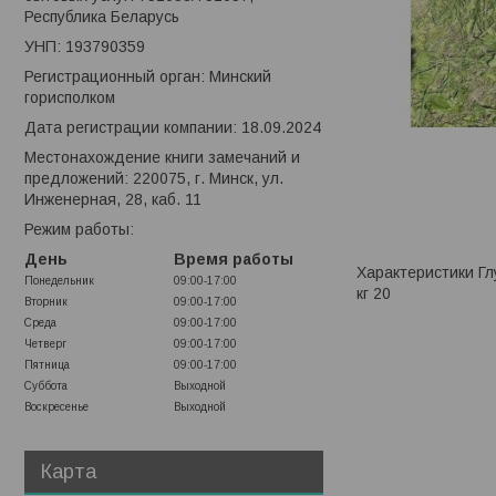
Республика Беларусь
УНП: 193790359
Регистрационный орган: Минский
горисполком
Дата регистрации компании: 18.09.2024
Местонахождение книги замечаний и
предложений: 220075, г. Минск, ул.
Инженерная, 28, каб. 11
Режим работы:
День
Время работы
Характеристики Гл
Понедельник
09:00-17:00
кг 20
Вторник
09:00-17:00
Среда
09:00-17:00
Четверг
09:00-17:00
Пятница
09:00-17:00
Суббота
Выходной
Воскресенье
Выходной
Карта