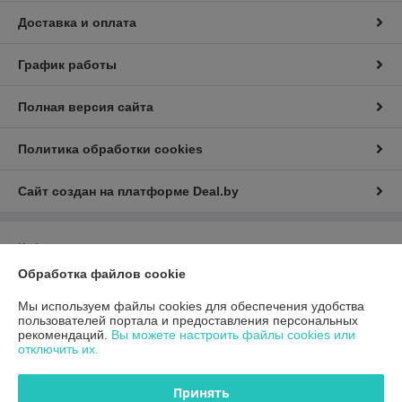
Доставка и оплата
График работы
Полная версия сайта
Политика обработки cookies
Сайт создан на платформе Deal.by
Информация для покупателя
Обработка файлов cookie
Юридическое лицо:
Общество с ограниченной ответственностью
«ГиперТрансТорг»
г. Минск, ул. Инженерная, 28, каб. 11
Мы используем файлы cookies для обеспечения удобства
пользователей портала и предоставления персональных
Регистрационный номер ЕГР: 193790359
рекомендаций.
Вы можете настроить файлы cookies или
отключить их.
УНП: 193790359
Регистрационный орган: Минский горисполком
Принять