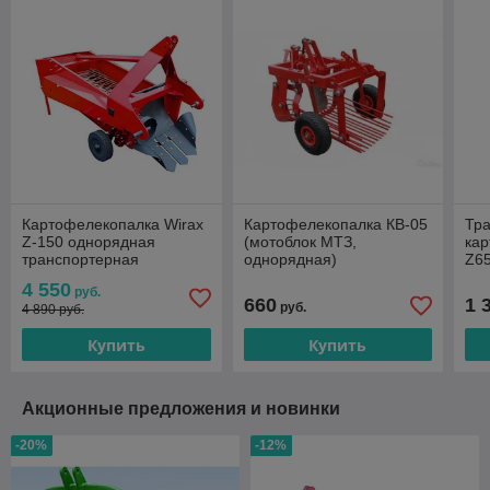
Картофелекопалка Wirax
Картофелекопалка КВ-05
Тр
Z-150 однорядная
(мотоблок МТЗ,
ка
транспортерная
однорядная)
Z6
4 550
руб.
660
1 
руб.
4 890 руб.
Купить
Купить
Акционные предложения и новинки
-20%
-12%