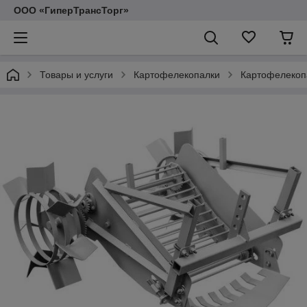
ООО «ГиперТрансТорг»
Товары и услуги
Картофелекопалки
Картофелекоп