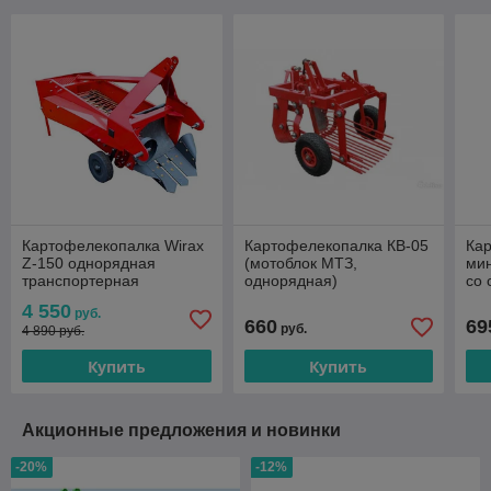
Картофелекопалка Wirax
Картофелекопалка КВ-05
Ка
Z-150 однорядная
(мотоблок МТЗ,
мин
транспортерная
однорядная)
со
4 550
руб.
660
69
руб.
4 890 руб.
Купить
Купить
Акционные предложения и новинки
-20%
-12%