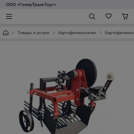
ООО «ГиперТрансТорг»
Товары и услуги
Картофелекопалки
Картофелекоп