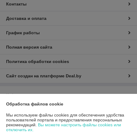
Контакты
Доставка и оплата
График работы
Полная версия сайта
Политика обработки cookies
Сайт создан на платформе Deal.by
Информация для покупателя
Обработка файлов cookie
Юридическое лицо:
Общество с ограниченной ответственностью
«ГиперТрансТорг»
г. Минск, ул. Инженерная, 28, каб. 11
Мы используем файлы cookies для обеспечения удобства
пользователей портала и предоставления персональных
Регистрационный номер ЕГР: 193790359
рекомендаций.
Вы можете настроить файлы cookies или
отключить их.
УНП: 193790359