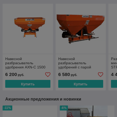
Навесной
Навесной
Ра
разбрасыватель
разбрасыватель
ми
удобрения AXN-C 1500
удобрений с парой
ST
Турция
дисков AXN PR-1500 л
6 200
6 580
4 
руб.
руб.
(100 см) Турция
Купить
Купить
Акционные предложения и новинки
-11%
-6%