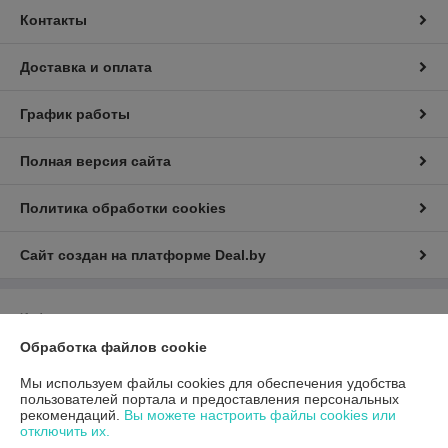
Контакты
Доставка и оплата
График работы
Полная версия сайта
Политика обработки cookies
Сайт создан на платформе Deal.by
Информация для покупателя
Обработка файлов cookie
Юридическое лицо:
Общество с ограниченной ответственностью
«ГиперТрансТорг»
г. Минск, ул. Инженерная, 28, каб. 11
Мы используем файлы cookies для обеспечения удобства
пользователей портала и предоставления персональных
Регистрационный номер ЕГР: 193790359
рекомендаций.
Вы можете настроить файлы cookies или
отключить их.
УНП: 193790359