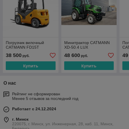
Погрузчик вилочный
Минитрактор CATMANN
Пог
CATMANN FD15T
XD-50.4 LUX
CA
38 500
48 600
49
руб.
руб.
Купить
Купить
О нас
Рейтинг не сформирован
Менее 5 отзывов за последний год
Работает с 24.12.2024
г. Минск
220075, г. Минск, ул. Инженерная, 28, каб. 11, Минск,
Беларусь