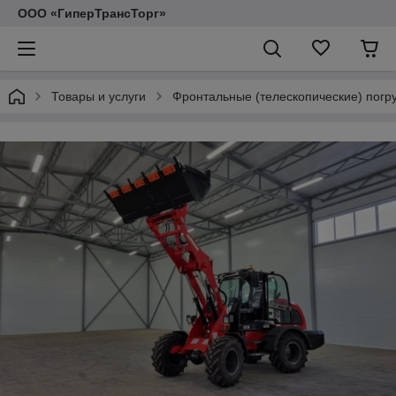
ООО «ГиперТрансТорг»
Товары и услуги
Фронтальные (телескопические) погр