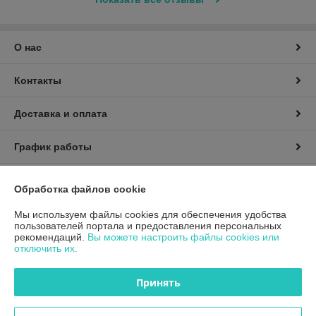
О нас
Контакты
Доставка и оплата
График работы
Полная версия сайта
Обработка файлов cookie
Политика обработки cookies
Мы используем файлы cookies для обеспечения удобства
пользователей портала и предоставления персональных
рекомендаций.
Вы можете настроить файлы cookies или
Сайт создан на платформе Deal.by
отключить их.
Принять
Информация для покупателя
Юридическое лицо:
Общество с ограниченной ответственностью