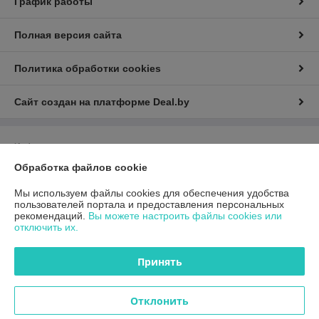
График работы
Полная версия сайта
Политика обработки cookies
Сайт создан на платформе Deal.by
Информация для покупателя
Обработка файлов cookie
Юридическое лицо:
Общество с ограниченной ответственностью
«ГиперТрансТорг»
г. Минск, ул. Инженерная, 28, каб. 11
Мы используем файлы cookies для обеспечения удобства
пользователей портала и предоставления персональных
Регистрационный номер ЕГР: 193790359
рекомендаций.
Вы можете настроить файлы cookies или
отключить их.
УНП: 193790359
Регистрационный орган: Минский горисполком
Принять
Дата регистрации компании: 18.09.2024
Отклонить
Местонахождение книги жалоб и предложений: 220075, г. Минск, ул.
Инженерная, 28, каб. 11