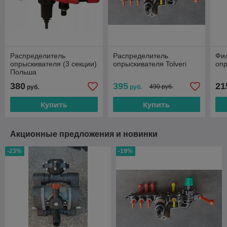
Распределитель
Распределитель
Фи
опрыскивателя (3 секции)
опрыскивателя Tolveri
оп
Польша
380
395
21
490 руб.
руб.
руб.
Купить
Купить
Акционные предложения и новинки
-23%
-19%