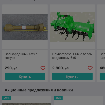
Вал карданный 6х8 в
Почвофреза 1.6м с валом
Вал
кожухе
карданным 6х6
нав
290
2 900
48
руб.
руб.
Купить
Купить
Акционные предложения и новинки
-24%
-15%