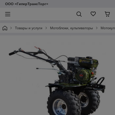
ООО «ГиперТрансТорг»
Товары и услуги
Мотоблоки, культиваторы
Мотокул