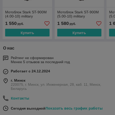
Мотоблок Stark ST-900M
Мотоблок Stark ST-900M
Мот
(4.00-10) military
(5.00-10) military
(5.
1 550
1 580
1 
руб.
руб.
Купить
Купить
О нас
Рейтинг не сформирован
Менее 5 отзывов за последний год
Работает с 24.12.2024
г. Минск
220075, г. Минск, ул. Инженерная, 28, каб. 11, Минск,
Беларусь
Контакты
Показать весь график работы
Сегодня выходной