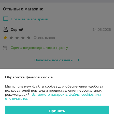
Отзывы о магазине
1 отзыва за всё время
Сергей
14.05.2025
Очень плохо
Сделка подтверждена через корзину
Показать все отзывы
Обработка файлов cookie
О нас
Мы используем файлы cookies для обеспечения удобства
Контакты
пользователей портала и предоставления персональных
рекомендаций.
Вы можете настроить файлы cookies или
отключить их.
Доставка и оплата
Принять
График работы