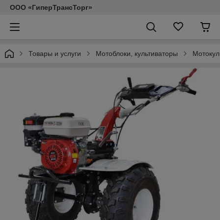
ООО «ГиперТрансТорг»
Товары и услуги
Мотоблоки, культиваторы
Мотокул