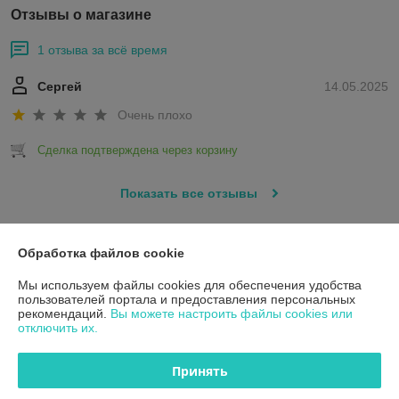
Отзывы о магазине
1 отзыва за всё время
Сергей
14.05.2025
Очень плохо
Сделка подтверждена через корзину
Показать все отзывы
Обработка файлов cookie
О нас
Мы используем файлы cookies для обеспечения удобства
Контакты
пользователей портала и предоставления персональных
рекомендаций.
Вы можете настроить файлы cookies или
отключить их.
Доставка и оплата
Принять
График работы