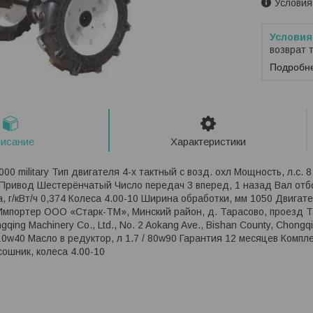
Условия
возврат 
Подробн
исание
Характеристики
00 military Тип двигателя 4-х тактный с возд. охл Мощность, л.с. 
Привод Шестерёнчатый Число передач 3 вперед, 1 назад Вал отбо
а, г/кВт/ч 0,374 Колеса 4.00-10 Ширина обработки, мм 1050 Двигат
 Импортер ООО «Старк-ТМ», Минский район, д. Тарасово, проезд Т
qing Machinery Co., Ltd., No. 2 Aokang Ave., Bishan County, Chongq
 10w40 Масло в редуктор, л 1.7 / 80w90 Гарантия 12 месяцев Компл
сошник, колеса 4.00-10