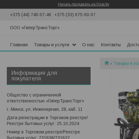
Начать продавать на Deal.by
+375 (44) 740-07-46
+375 (33) 675-60-07
ООО «ГиперТрансТорг»
Главная
Товары и услуги
О нас
Контакты
Доста
Товары и ус
Информация для
покупателя
Общество с ограниченной
ответственностью «ГиперТрансТорг»
г. Минск, ул. Инженерная, 28, каб. 11
Дата регистрации в Торговом реестре/
Реестре бытовых услуг: 25.10.2024
Номер в Торговом реестре/Реестре
бытовых услуг: 731638/731637,