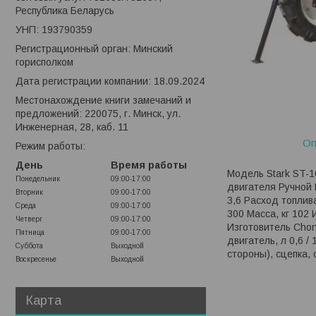
Республика Беларусь
УНП: 193790359
Регистрационный орган: Минский
горисполком
Дата регистрации компании: 18.09.2024
Местонахождение книги замечаний и
предложений: 220075, г. Минск, ул.
Инженерная, 28, каб. 11
Оп
Режим работы:
День
Время работы
Модель Stark ST-10
Понедельник
09:00-17:00
двигателя Ручной 
Вторник
09:00-17:00
3,6 Расход топлив
Среда
09:00-17:00
300 Масса, кг 102
Четверг
09:00-17:00
Изготовитель Chong
Пятница
09:00-17:00
двигатель, л 0,6 /
Суббота
Выходной
стороны), сцепка, 
Воскресенье
Выходной
Карта