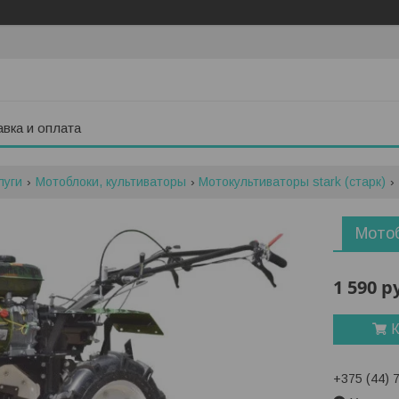
вка и оплата
луги
Мотоблоки, культиваторы
Мотокультиваторы stark (старк)
Мотоб
1 590
р
К
+375 (44) 