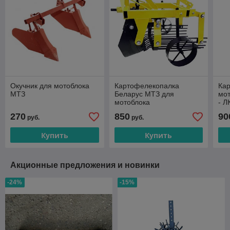
Окучник для мотоблока
Картофелекопалка
Ка
МТЗ
Беларус МТЗ для
мот
мотоблока
- 
270
850
90
руб.
руб.
Купить
Купить
Акционные предложения и новинки
-24%
-15%