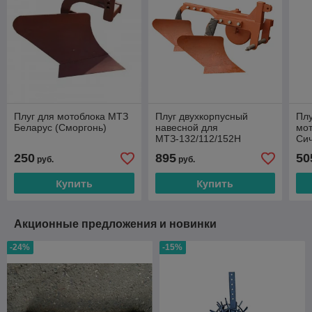
Плуг для мотоблока МТЗ
Плуг двухкорпусный
Плу
Беларус (Сморгонь)
навесной для
мо
МТЗ-132/112/152Н
Сич
250
895
50
руб.
руб.
Купить
Купить
Акционные предложения и новинки
-24%
-15%