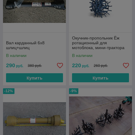
Окучник-пропольник Ёж
Вал карданный 6х8
ротационный для
шлиц+шлиц
мотоблока, мини-трактора
В наличии
В наличии
290
220
380 руб.
260 руб.
руб.
руб.
Купить
Купить
-12%
-9%