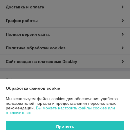
Доставка и оплата
График работы
Полная версия сайта
Политика обработки cookies
Сайт создан на платформе Deal.by
Информация для покупателя
Обработка файлов cookie
Юридическое лицо:
Общество с ограниченной ответственностью
«ГиперТрансТорг»
г. Минск, ул. Инженерная, 28, каб. 11
Мы используем файлы cookies для обеспечения удобства
пользователей портала и предоставления персональных
Регистрационный номер ЕГР: 193790359
рекомендаций.
Вы можете настроить файлы cookies или
отключить их.
УНП: 193790359
Регистрационный орган: Минский горисполком
Принять