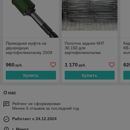
Приводная муфта на
Полотно заднее КНТ
Ка
двухрядную
30.150 для
КВ-
картофелекопалку Z609
картофелекопалки
кол
КТН-2В
960
1 170
62
руб.
руб.
Купить
Купить
О нас
Рейтинг не сформирован
Менее 5 отзывов за последний год
Работает с 24.12.2024
г. Минск