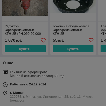
Редуктор
Боковина обода колеса
Тр
картофелекопалки
картофелекопалки
ка
КТН-2В (РН.090.20.000-
КТН-2В
КТ
127)
ШИ
1 070
55
1 
руб.
руб.
Купить
Купить
О нас
Рейтинг не сформирован
Менее 5 отзывов за последний год
Работает с 24.12.2024
г. Минск
220075, г. Минск, ул. Инженерная, 28, каб. 11, Минск,
Беларусь