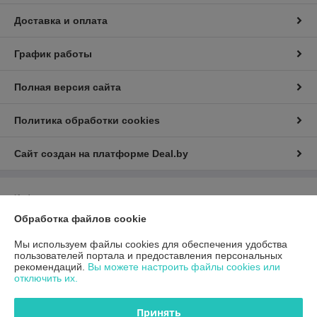
Доставка и оплата
График работы
Полная версия сайта
Политика обработки cookies
Сайт создан на платформе Deal.by
Информация для покупателя
Обработка файлов cookie
Юридическое лицо:
Общество с ограниченной ответственностью
«ГиперТрансТорг»
г. Минск, ул. Инженерная, 28, каб. 11
Мы используем файлы cookies для обеспечения удобства
пользователей портала и предоставления персональных
Регистрационный номер ЕГР: 193790359
рекомендаций.
Вы можете настроить файлы cookies или
отключить их.
УНП: 193790359
Регистрационный орган: Минский горисполком
Принять