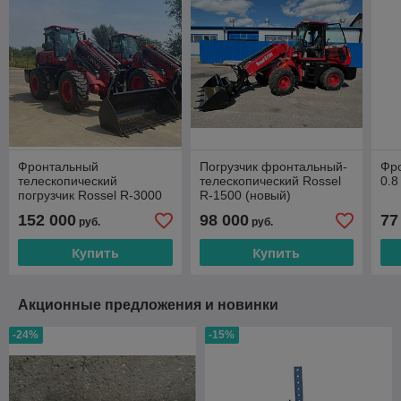
Фронтальный
Погрузчик фронтальный-
Фро
телескопический
телескопический Rossel
0.8
погрузчик Rossel R-3000
R-1500 (новый)
(новый)
152 000
98 000
77
руб.
руб.
Купить
Купить
Акционные предложения и новинки
-24%
-15%