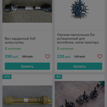
Окучник-пропольник Ёж
Вал карданный 6х8
ротационный для
шлиц+шлиц
мотоблока, мини-трактора
В наличии
В наличии
290
220
380 руб.
260 руб.
руб.
руб.
Купить
Купить
-12%
-9%