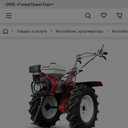
ООО «ГиперТрансТорг»
Товары и услуги
Мотоблоки, культиваторы
Мотобло