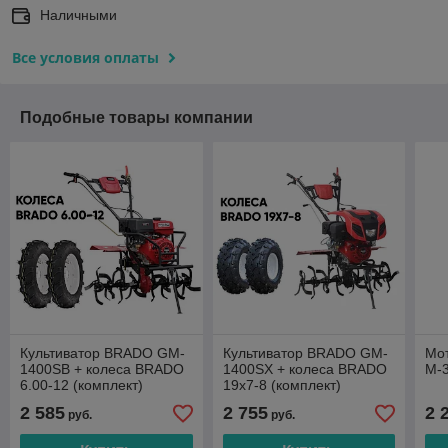
Наличными
Все условия оплаты
Подобные товары компании
Культиватор BRADO GM-
Культиватор BRADO GM-
Мот
1400SB + колеса BRADO
1400SX + колеса BRADO
М-3
6.00-12 (комплект)
19х7-8 (комплект)
2 585
2 755
2 
руб.
руб.