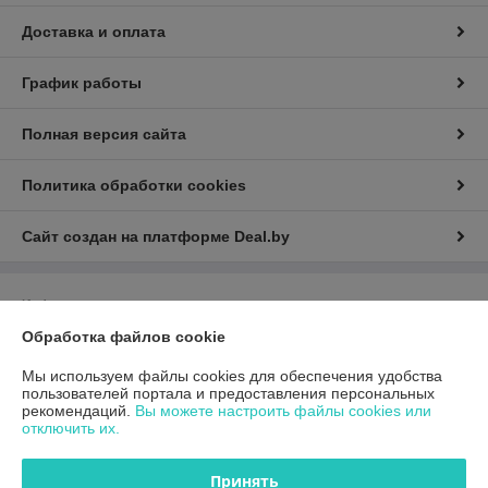
Доставка и оплата
График работы
Полная версия сайта
Политика обработки cookies
Сайт создан на платформе Deal.by
Информация для покупателя
Обработка файлов cookie
Юридическое лицо:
Общество с ограниченной ответственностью
«ГиперТрансТорг»
г. Минск, ул. Инженерная, 28, каб. 11
Мы используем файлы cookies для обеспечения удобства
пользователей портала и предоставления персональных
Регистрационный номер ЕГР: 193790359
рекомендаций.
Вы можете настроить файлы cookies или
отключить их.
УНП: 193790359
Регистрационный орган: Минский горисполком
Принять