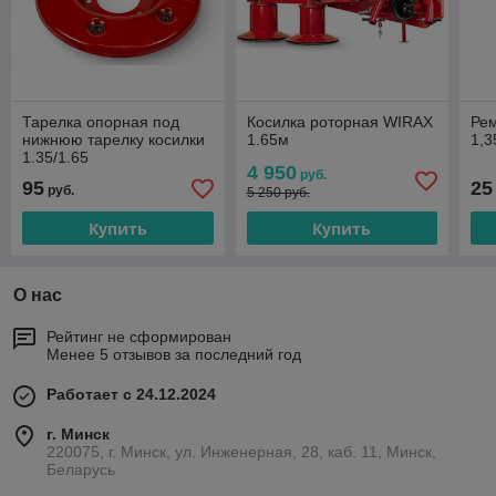
Тарелка опорная под
Косилка роторная WIRAX
Рем
нижнюю тарелку косилки
1.65м
1,
1.35/1.65
4 950
руб.
95
25
руб.
5 250 руб.
Купить
Купить
О нас
Рейтинг не сформирован
Менее 5 отзывов за последний год
Работает с 24.12.2024
г. Минск
220075, г. Минск, ул. Инженерная, 28, каб. 11, Минск,
Беларусь