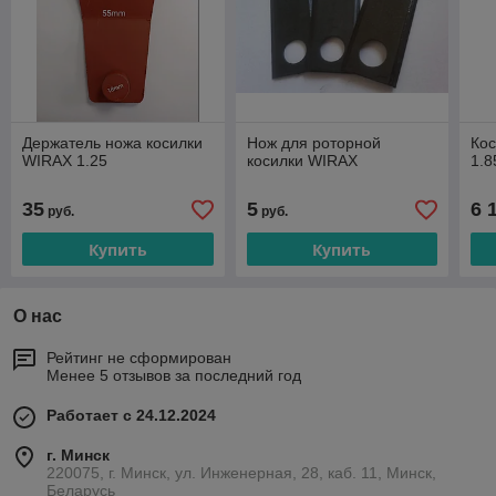
Держатель ножа косилки
Нож для роторной
Ко
WIRAX 1.25
косилки WIRAX
1.
35
5
6 
руб.
руб.
Купить
Купить
О нас
Рейтинг не сформирован
Менее 5 отзывов за последний год
Работает с 24.12.2024
г. Минск
220075, г. Минск, ул. Инженерная, 28, каб. 11, Минск,
Беларусь