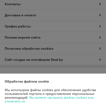
Контакты
Доставка и оплата
График работы
Полная версия сайта
Политика обработки cookies
Сайт создан на платформе Deal.by
Информация для покупателя
Обработка файлов cookie
Юридическое лицо:
Общество с ограниченной ответственностью
«ГиперТрансТорг»
г. Минск, ул. Инженерная, 28, каб. 11
Мы используем файлы cookies для обеспечения удобства
пользователей портала и предоставления персональных
Регистрационный номер ЕГР: 193790359
рекомендаций.
Вы можете настроить файлы cookies или
отключить их.
УНП: 193790359