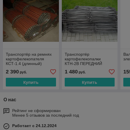
Транспортёр на ремнях
Транспортёр
Вал
картофелекопателя
картофелекопалки
эле
КСТ-1.4 (длинный)
КТН-2В ПЕРЕДНИЙ
ШИРОКИЙ
2 390
1 480
15
руб.
руб.
Купить
Купить
О нас
Рейтинг не сформирован
Менее 5 отзывов за последний год
Работает с 24.12.2024