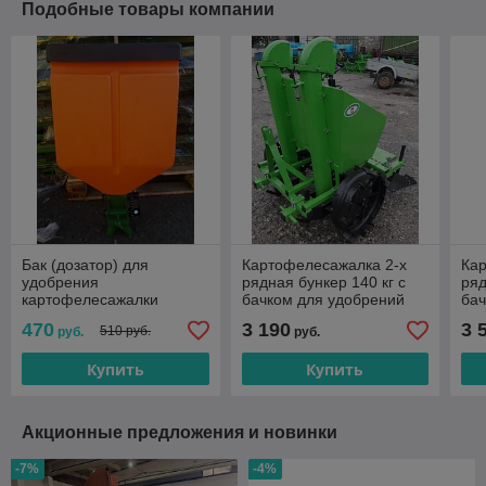
Подобные товары компании
Бак (дозатор) для
Картофелесажалка 2-х
Ка
удобрения
рядная бункер 140 кг с
ряд
картофелесажалки
бачком для удобрений
бач
двухрядной
470
3 190
3 
510 руб.
руб.
руб.
Купить
Купить
Акционные предложения и новинки
-7%
-4%