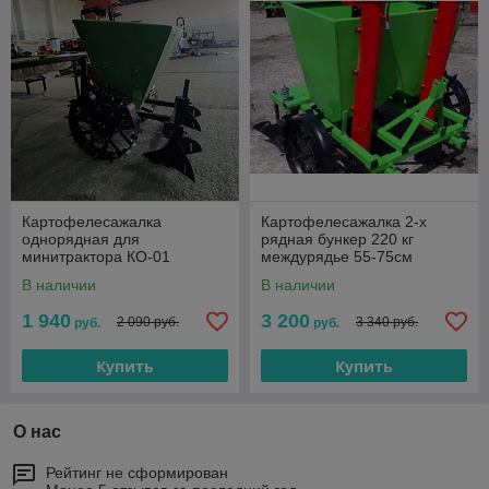
Картофелесажалка
Картофелесажалка 2-х
однорядная для
рядная бункер 220 кг
минитрактора КО-01
междурядье 55-75см
В наличии
В наличии
1 940
3 200
2 090 руб.
3 340 руб.
руб.
руб.
Купить
Купить
О нас
Рейтинг не сформирован