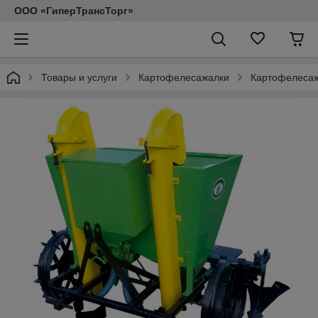
ООО «ГиперТрансТорг»
Товары и услуги
Картофелесажалки
Картофелеса