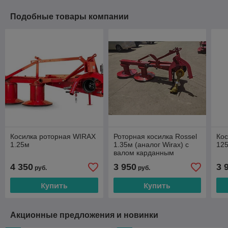
Подобные товары компании
Косилка роторная WIRAX
Роторная косилка Rossel
Кос
1.25м
1.35м (аналог Wirax) с
125
валом карданным
4 350
3 950
3 
руб.
руб.
Купить
Купить
Акционные предложения и новинки