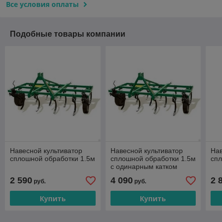
Все условия оплаты
Подобные товары компании
Навесной культиватор
Навесной культиватор
Нав
сплошной обработки 1.5м
сплошной обработки 1.5м
спл
с одинарным катком
2 590
4 090
2 
руб.
руб.
Купить
Купить