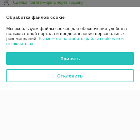
Сделка подтверждена через корзину
Обработка файлов cookie
Показать все отзывы
Мы используем файлы cookies для обеспечения удобства
пользователей портала и предоставления персональных
рекомендаций.
Вы можете настроить файлы cookies или
О нас
отключить их.
Контакты
Принять
Доставка и оплата
Отклонить
График работы
Полная версия сайта
Политика обработки cookies
Сайт создан на платформе Deal.by