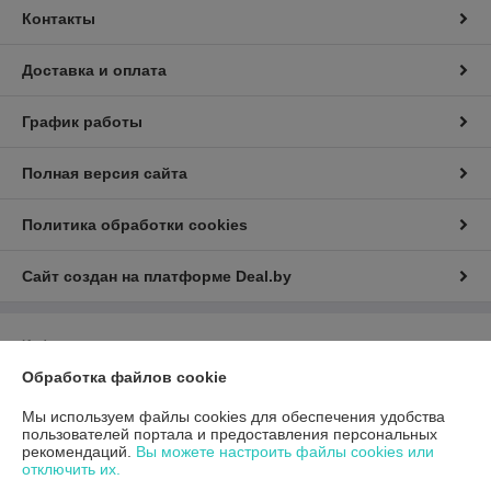
Контакты
Доставка и оплата
График работы
Полная версия сайта
Политика обработки cookies
Сайт создан на платформе Deal.by
Информация для покупателя
Обработка файлов cookie
Юридическое лицо:
Общество с ограниченной ответственностью
«ГиперТрансТорг»
г. Минск, ул. Инженерная, 28, каб. 11
Мы используем файлы cookies для обеспечения удобства
пользователей портала и предоставления персональных
Регистрационный номер ЕГР: 193790359
рекомендаций.
Вы можете настроить файлы cookies или
отключить их.
УНП: 193790359