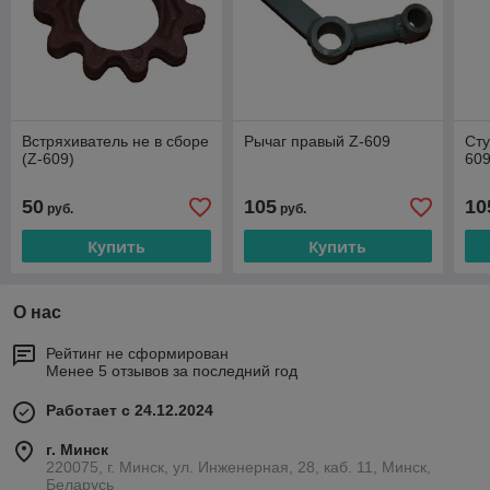
Встряхиватель не в сборе
Рычаг правый Z-609
Сту
(Z-609)
60
50
105
10
руб.
руб.
Купить
Купить
О нас
Рейтинг не сформирован
Менее 5 отзывов за последний год
Работает с 24.12.2024
г. Минск
220075, г. Минск, ул. Инженерная, 28, каб. 11, Минск,
Беларусь