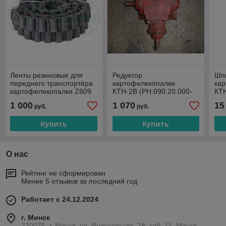
Ленты резиновые для
Редуктор
Шпи
переднего транспортёра
картофелекопалки
ка
картофелекопалки Z609
КТН-2В (РН.090.20.000-
КТ
127)
1 000
1 070
15
руб.
руб.
Купить
Купить
О нас
Рейтинг не сформирован
Менее 5 отзывов за последний год
Работает с 24.12.2024
г. Минск
220075, г. Минск, ул. Инженерная, 28, каб. 11, Минск,