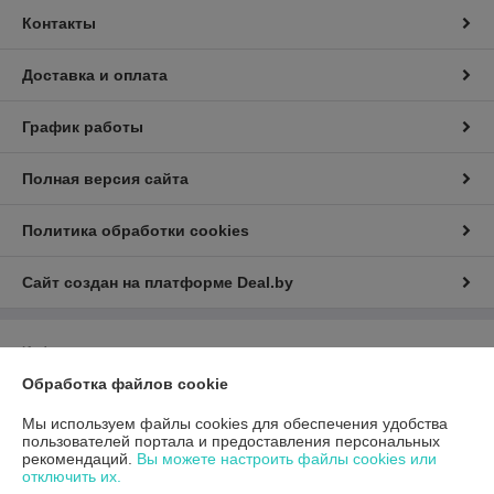
Контакты
Доставка и оплата
График работы
Полная версия сайта
Политика обработки cookies
Сайт создан на платформе Deal.by
Информация для покупателя
Обработка файлов cookie
Юридическое лицо:
Общество с ограниченной ответственностью
«ГиперТрансТорг»
г. Минск, ул. Инженерная, 28, каб. 11
Мы используем файлы cookies для обеспечения удобства
пользователей портала и предоставления персональных
Регистрационный номер ЕГР: 193790359
рекомендаций.
Вы можете настроить файлы cookies или
отключить их.
УНП: 193790359