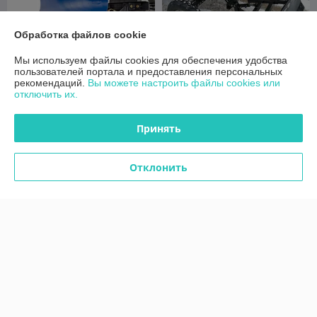
Обработка файлов cookie
Мы используем файлы cookies для обеспечения удобства
пользователей портала и предоставления персональных
рекомендаций.
Вы можете настроить файлы cookies или
Лопата отвал для
Лопата-отвал снеговая
отключить их.
минитрактора 1.4м
ЛОС-1400
В наличии
В наличии
Принять
1 250
1 300
1 350 руб.
1 400 руб.
руб.
руб.
Купить
Купить
Отклонить
-6%