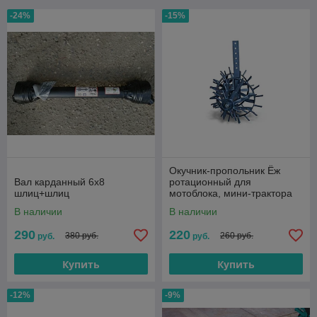
-24%
-15%
Окучник-пропольник Ёж
Вал карданный 6х8
ротационный для
шлиц+шлиц
мотоблока, мини-трактора
В наличии
В наличии
290
220
380 руб.
260 руб.
руб.
руб.
Купить
Купить
-12%
-9%