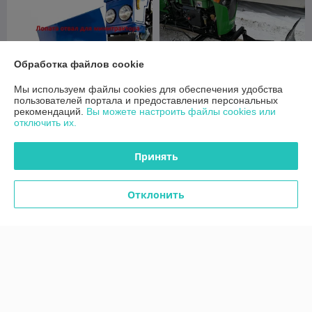
Обработка файлов cookie
Мы используем файлы cookies для обеспечения удобства
пользователей портала и предоставления персональных
рекомендаций.
Вы можете настроить файлы cookies или
отключить их.
Лопата отвал для
Лопата-отвал снеговая
минитрактора 1.4м
ЛОС-1400
В наличии
В наличии
Принять
1 250
1 300
1 350 руб.
1 400 руб.
руб.
руб.
Отклонить
Купить
Купить
-6%