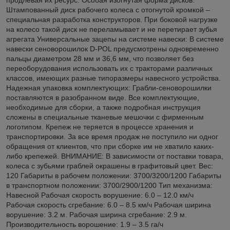
Штампованный диск рабочего колеса с отогнутой кромкой –
специальная разработка конструкторов. При боковой нагрузке
на колесо такой диск не переламывает и не перетирает зубья
агрегата Универсальные зацепы на системе навески: В системе
навески сеноворошилок D-POL предусмотрены одновременно
пальцы диаметром 28 мм и 36,6 мм, что позволяет без
переоборудования использовать их с тракторами различных
классов, имеющих разные типоразмеры навесного устройства.
Надежная упаковка комплектующих: Грабли-сеноворошилки
поставляются в разобранном виде. Все комплектующие,
необходимые для сборки, а также подробная инструкция
сложены в специальные тканевые мешочки с фирменным
логотипом. Крепеж не теряется в процессе хранения и
транспортировки. За все время продаж не поступило ни одног
обращения от клиентов, что при сборке им не хватило каких-
либо крепежей. ВНИМАНИЕ: В зависимости от поставки товара,
колеса с зубьями граблей окрашены в графитовый цвет. Вес:
120 Габариты в рабочем положении: 3700/3200/1200 Габариты
в транспортном положении: 3700/2900/1200 Тип механизма:
Навесной Рабочая скорость ворушение: 6.0 – 12.0 км/ч
Рабочая скорость сгребание: 6.0 – 8.5 км/ч Рабочая ширина
ворушение: 3.2 м. Рабочая ширина сгребание: 2.9 м.
Производительность ворошение: 1.9 – 3.5 га/ч