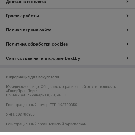
Доставка и оплата
График работы
Полная версия сайта
Политика обработки cookies
Сайт создан на платформе Deal.by
Информация для покупателя
Юридическое лицо:
Общество с ограниченной ответственностью
«ГиперТрансТорг»
г. Минск, ул. Инженерная, 28, каб. 11
Регистрационный номер ЕГР: 193790359
УНП: 193790359
Регистрационный орган: Минский горисполком
Дата регистрации компании: 18.09.2024