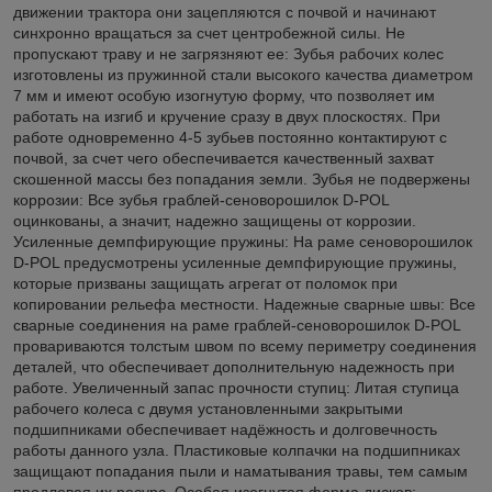
движении трактора они зацепляются с почвой и начинают
синхронно вращаться за счет центробежной силы. Не
пропускают траву и не загрязняют ее: Зубья рабочих колес
изготовлены из пружинной стали высокого качества диаметром
7 мм и имеют особую изогнутую форму, что позволяет им
работать на изгиб и кручение сразу в двух плоскостях. При
работе одновременно 4-5 зубьев постоянно контактируют с
почвой, за счет чего обеспечивается качественный захват
скошенной массы без попадания земли. Зубья не подвержены
коррозии: Все зубья граблей-сеноворошилок D-POL
оцинкованы, а значит, надежно защищены от коррозии.
Усиленные демпфирующие пружины: На раме сеноворошилок
D-POL предусмотрены усиленные демпфирующие пружины,
которые призваны защищать агрегат от поломок при
копировании рельефа местности. Надежные сварные швы: Все
сварные соединения на раме граблей-сеноворошилок D-POL
провариваются толстым швом по всему периметру соединения
деталей, что обеспечивает дополнительную надежность при
работе. Увеличенный запас прочности ступиц: Литая ступица
рабочего колеса с двумя установленными закрытыми
подшипниками обеспечивает надёжность и долговечность
работы данного узла. Пластиковые колпачки на подшипниках
защищают попадания пыли и наматывания травы, тем самым
продлевая их ресурс. Особая изогнутая форма дисков: