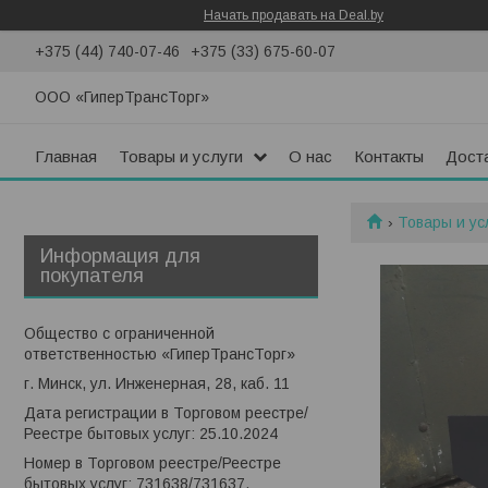
Начать продавать на Deal.by
+375 (44) 740-07-46
+375 (33) 675-60-07
ООО «ГиперТрансТорг»
Главная
Товары и услуги
О нас
Контакты
Доста
Товары и ус
Информация для
покупателя
Общество с ограниченной
ответственностью «ГиперТрансТорг»
г. Минск, ул. Инженерная, 28, каб. 11
Дата регистрации в Торговом реестре/
Реестре бытовых услуг: 25.10.2024
Номер в Торговом реестре/Реестре
бытовых услуг: 731638/731637,