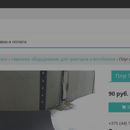
вка и оплата
луги
Навесное оборудование для тракторов и мотоблоков
Плуг 
Плуг 
90
руб.
К
+375 (44) 