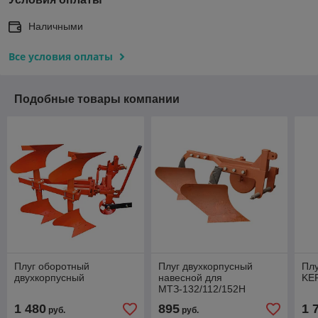
Наличными
Все условия оплаты
Подобные товары компании
Плуг оборотный
Плуг двухкорпусный
Плу
двухкорпусный
навесной для
KE
МТЗ-132/112/152Н
1 480
895
1 
руб.
руб.