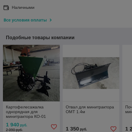
Наличными
Все условия оплаты
Подобные товары компании
Картофелесажалка
Отвал для минитрактора
Поч
однорядная для
ОМТ 1.4м
мин
минитрактора КО-01
1 940
руб.
1 350
1 
руб.
2 090 руб.